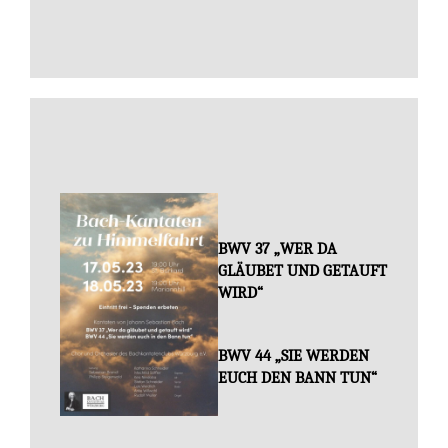
BWV 37 „WER DA
GLÄUBET UND GETAUFT
WIRD“
BWV 44 „SIE WERDEN
EUCH DEN BANN TUN“