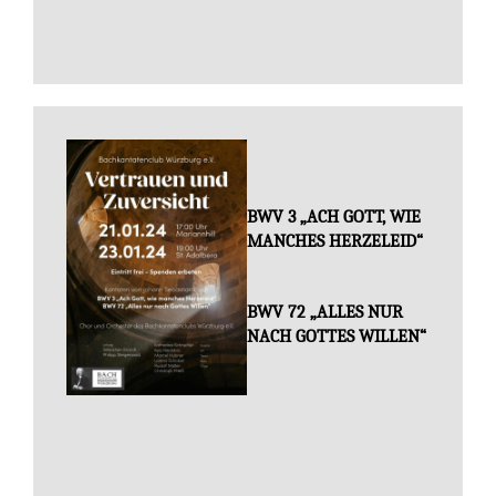
BWV 3 „ACH GOTT, WIE
MANCHES HERZELEID“
BWV 72 „ALLES NUR
NACH GOTTES WILLEN“