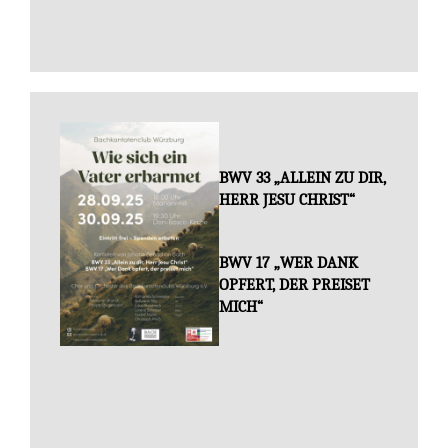
BWV 33 „ALLEIN ZU DIR,
HERR JESU CHRIST“
BWV 17 „WER DANK
OPFERT, DER PREISET
MICH“