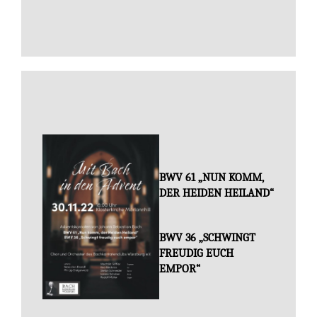
BWV 61 „NUN KOMM,
DER HEIDEN HEILAND“
BWV 36 „SCHWINGT
FREUDIG EUCH
EMPOR“