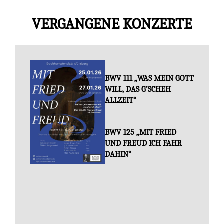
VERGANGENE KONZERTE
BWV 111 „WAS MEIN GOTT
WILL, DAS G’SCHEH
ALLZEIT“
BWV 125 „MIT FRIED
UND FREUD ICH FAHR
DAHIN“